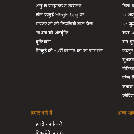
अनुभव साझाकरण सम्मेलन
विश्व
चीन फाहुई Minghui.org पर
25 अप्
मास्टर ली की टिप्पणियों वाले लेख
20 जु
साधना की अंतर्दृष्टि
कला और
दृष्टिकोण
शेन युन
मिंगहुई की 20वीं वर्षगांठ का फा सम्मेलन
फालुन 
शुभकाम
मीडिया 
प्रेस 
समाचार
कोविड
हमारे बारे में
अन्य भाष
हमसे संपर्क करें
मिंगहुई के बारे में