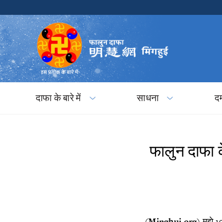
दाफा के बारे में
साधना
द
​फालुन दाफा क
(
Minghui.org
) मुझे 