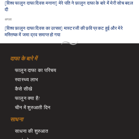
​[विश्व फालुन दाफा दिवस मनाना] मेरे पति ने फ़ालुन दाफा के बारे में मेरी सोच बदल
दी
अगला
​[विश्व फ़ालुन दाफा दिवस का उत्सव] मास्टरजी की छवि प्रकट हुई और मेरे
मस्तिष्क में जमा द्रव समाप्त हो गया
दाफा के बारे में
फालुन दाफा का परिचय
स्वास्थ्य लाभ
कैसे सीखे
फालुन क्या है?
चीन में शुरुआती दिन
साधना
साधना की शुरुआत